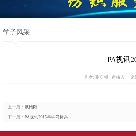
学子风采
PA视讯
作者: 张庆领 审核人: 来
上一篇：
戴艳阳
下一篇：
PA视讯2015年学习标兵