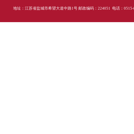
地址：江苏省盐城市希望大道中路1号 邮政编码：224051 电话：0515-88298