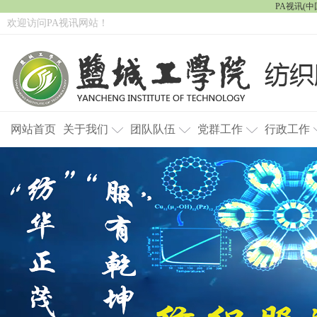
PA视讯(中国
欢迎访问PA视讯网站！
网站首页
关于我们
团队队伍
党群工作
行政工作