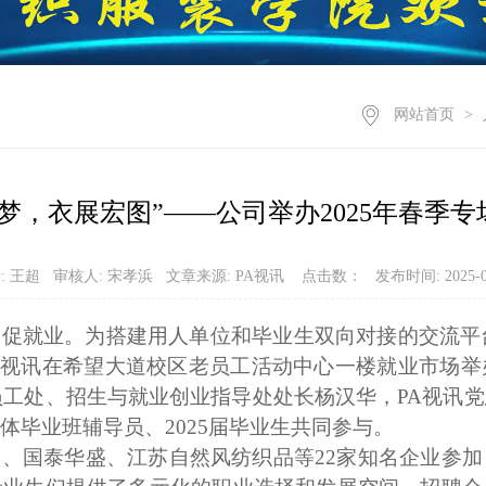
网站首页
>
梦，衣展宏图”——公司举办2025年春季
: 王超 审核人: 宋孝浜 文章来源: PA视讯 点击数：
发布时间: 2025-0
岗促就业。为搭建用人单位和毕业生双向对接的交流平
A视讯在希望大道校区老员工活动中心一楼就业市场举办
员工处、招生与就业创业指导处处长杨汉华，PA视讯
体毕业班辅导员、
2025
届毕业生共同参与。
团、国泰华盛、江苏自然风纺织品等
22
家知名企业参加