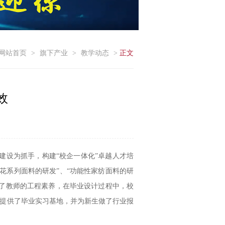
网站首页
>
旗下产业
>
教学动态
>
正文
效
建设为抓手，构建“校企一体化”卓越人才培
花系列面料的研发”、“功能性家纺面料的研
升了教师的工程素养，在毕业设计过程中，校
司提供了毕业实习基地，并为新生做了行业报