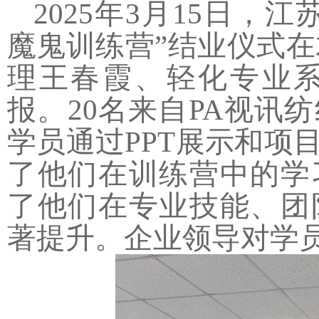
2025
年
3
月
15
日，江
魔鬼训练营
”
结业仪式在
理王春霞、轻化专业
报。
20
名来自PA视讯
学员通过
PPT
展示和项
了他们在训练营中的学
了他们在专业技能、团
著提升。企业领导对学