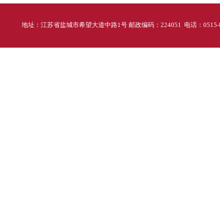
地址：江苏省盐城市希望大道中路1号 邮政编码：224051 电话：0515-88298