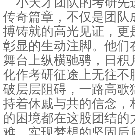
小天才团队的考研先
传奇篇章，不仅是团队
搏铸就的高光见证，更
彰显的生动注脚。他们
舞台上纵横驰骋，日积
化作考研征途上无往不
破层层阻碍，一路高歌
持着休戚与共的信念，
的困境都在这股团结的
难、实现梦想的坚固后