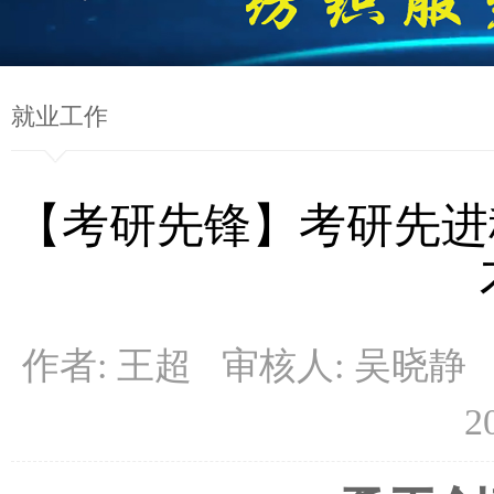
就业工作
【考研先锋】考研先进
作者: 王超 审核人: 吴晓静
2