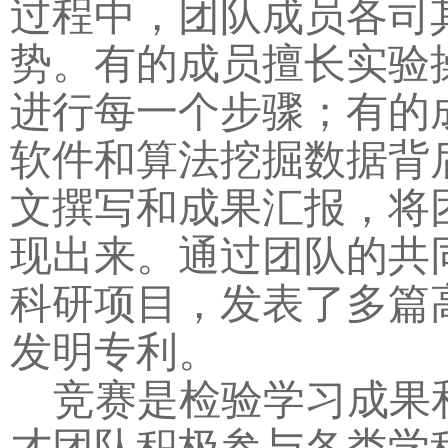
过程中，团队成员各司
势。有的成员擅长实验
进行每一个步骤；有的
软件和算法挖掘数据背
文撰写和成果汇报，将
现出来。通过团队的共
科研项目，发表了多篇
发明专利。
竞赛是检验学习成果