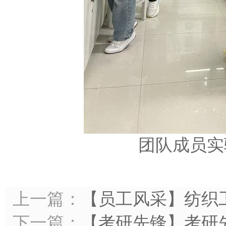
团队成员实
上一篇：
【员工风采】纺织
下一篇：
【考研先锋】考研先