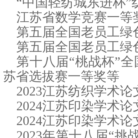
“中国轻纺城东进杯
江苏省数学竞赛一等
第五届全国老员工绿
第五届全国老员工绿
第十八届
“
桃战杯
”
全
苏省选拔赛一等奖等
2023
江苏纺织学术论
2024
江苏印染学术论
2024
江苏印染学术论
2023
年第十八届“挑