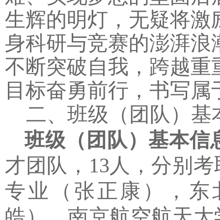
生辉的明灯，无疑将激
身科研与竞赛的澎湃浪
不断突破自我，跨越重
目标奋勇前行，书写属
二、班级（团队）基
班级（团队）基本信
才团队，
13
人，分别考
专业（张正康），东
皓），南京航空航天大