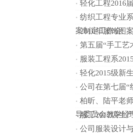
轻化工程201
纺织工程专业系
案制定工作会
2016年服饰
第五届“手工艺
服装工程系20
轻化2015级
公司在第七届“
柏昕、陆平老
导委员会教学经
服工2012级生
公司服装设计与